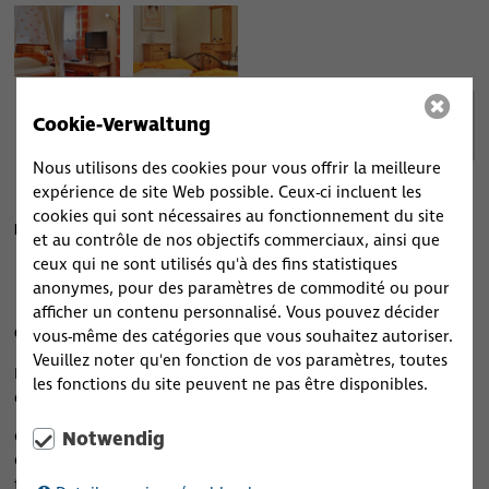
Cookie-Verwaltung
Nous utilisons des cookies pour vous offrir la meilleure
expérience de site Web possible. Ceux-ci incluent les
cookies qui sont nécessaires au fonctionnement du site
Demi-pension (menu 4 plats)
et au contrôle de nos objectifs commerciaux, ainsi que
ceux qui ne sont utilisés qu'à des fins statistiques
Demi-pension (menu 4 plats pour le déjeuner ou le dîner)
anonymes, pour des paramètres de commodité ou pour
49,50 euros
afficher un contenu personnalisé. Vous pouvez décider
Garage par jour
6,00 euros
vous-même des catégories que vous souhaitez autoriser.
Veuillez noter qu'en fonction de vos paramètres, toutes
Pour les groupes et les séjours plus longs, veuillez nous
les fonctions du site peuvent ne pas être disponibles.
demander une offre.
Notwendig
Gratuit pour les enfants jusqu'à 6 ans accompagnés d'adultes.
Chambres avec douche / WC / TV avec réception satellite,
téléphone avec ligne directe et coffre-fort, WiFi gratuit dans la