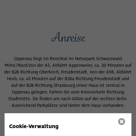
Anreise
Oppenau liegt im Renchtal im Naturpark Schwarzwald
Mitte/Nord.
Von der A5, Abfahrt Appenweier, ca. 20 Minuten auf
der B28 Richtung Oberkirch,
Freudenstadt. Von der A98, Abfahrt
Horb, ca. 45 Minuten auf der B28a Richtung Freudenstadt
und
auf der B28 Richtung Strasbourg.Unser Haus ist zentral in
Oppenau gelegen.
Fahren Sie vom Kreisverkehr Richtung
Stadtmitte. Sie finden uns nach 400m auf der rechten Seite.
Ausreichend Parkplätze sind hinter dem Haus vorhanden.
Anfahrtsskizze
Cookie-Verwaltung