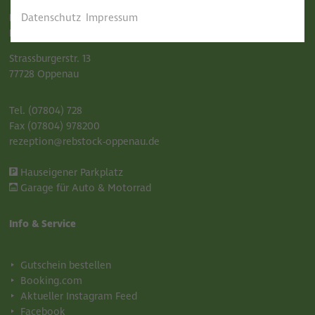
Datenschutz
Impressum
Hotel-Restaurant
Rebstock Oppenau
Strassburgerstr. 13
77728 Oppenau
Tel. (07804) 728
Fax (07804) 978200
rezeption@rebstock-oppenau.de
Hauseigener Parkplatz
Garage für Auto & Motorrad
Info & Service
Gutschein bestellen
Booking.com
Aktueller Instagram Feed
Facebook